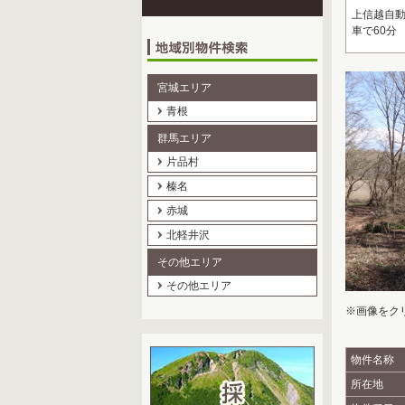
上信越自動
車で60分
宮城エリア
青根
群馬エリア
片品村
榛名
赤城
北軽井沢
その他エリア
その他エリア
※画像をク
物件名称
所在地