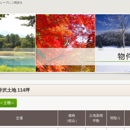
キューブにご相談を
沢土地 114坪
価格
土地面積
交通
間取り
（税込）
坪数