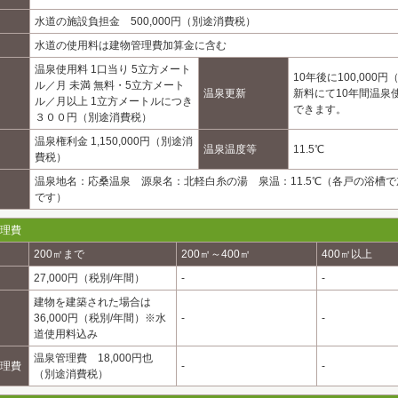
水道の施設負担金 500,000円（別途消費税）
水道の使用料は建物管理費加算金に含む
温泉使用料 1口当り 5立方メート
10年後に100,000
ル／月 未満 無料・5立方メート
温泉更新
新料にて10年間温泉
ル／月以上 1立方メートルにつき
できます。
３００円（別途消費税）
温泉権利金 1,150,000円（別途消
温泉温度等
11.5℃
費税）
温泉地名：応桑温泉 源泉名：北軽白糸の湯 泉温：11.5℃（各戸の浴槽
です）
理費
200㎡まで
200㎡～400㎡
400㎡以上
27,000円（税別/年間）
-
-
建物を建築された場合は
36,000円（税別/年間）※水
-
-
道使用料込み
温泉管理費 18,000円也
理費
-
-
（別途消費税）