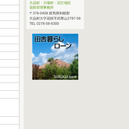
片品村・川場村・石打地区
花咲管理事務所
〒378-0408 群馬県利根郡
片品村大字花咲字武尊山2797-58
TEL 0278-58-6300