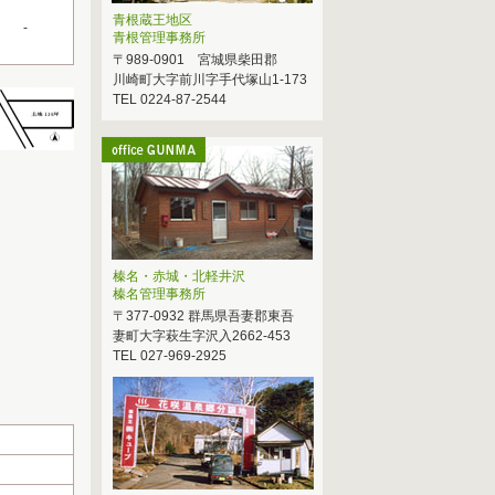
青根蔵王地区
-
青根管理事務所
〒989-0901 宮城県柴田郡
川崎町大字前川字手代塚山1-173
TEL 0224-87-2544
榛名・赤城・北軽井沢
榛名管理事務所
〒377-0932 群馬県吾妻郡東吾
妻町大字萩生字沢入2662-453
TEL 027-969-2925