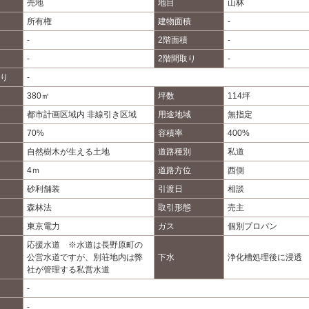
売地
地目
山林
所有権
建物面積
-
-
2階面積
-
-
2階間取り
-
り
-
380㎡
坪数
114坪
都市計画区域内 非線引き区域
用途地域
無指定
70%
容積率
400%
自然樹木が生える土地
道路種別
私道
4ｍ
道路方位
西側
砂利舗装
引渡日
相談
森林法
取引形態
売主
東京電力
ガス
個別プロパン
応援水道 ※水道は長野原町の
公営水道ですが、別荘地内は弊
下水
浄化槽処理後に浸透
社が管理する私営水道
-
-