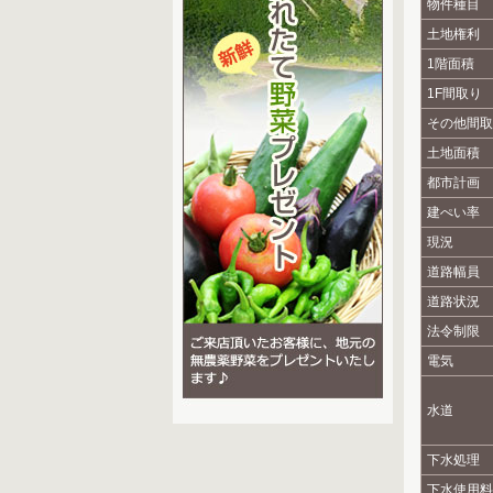
物件種目
土地権利
1階面積
1F間取り
その他間取
土地面積
都市計画
建ぺい率
現況
道路幅員
道路状況
法令制限
電気
水道
下水処理
下水使用料