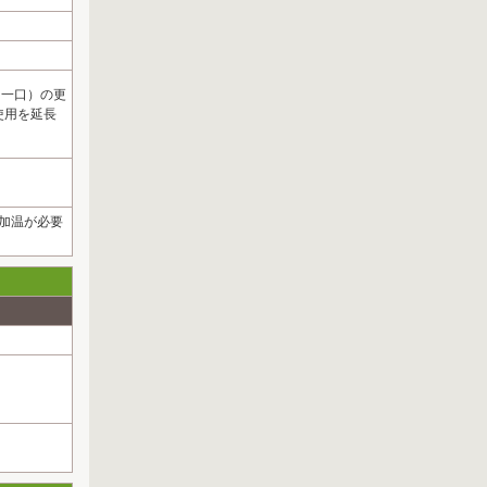
円（一口）の更
使用を延長
で加温が必要