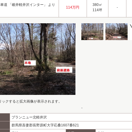
車道 「碓井軽井沢インター」 より
380㎡
114万円
-
114坪
リックすると拡大画像が表示されます。
-
ブランニュー北軽井沢
群馬県吾妻郡長野原町大字応桑1607番621