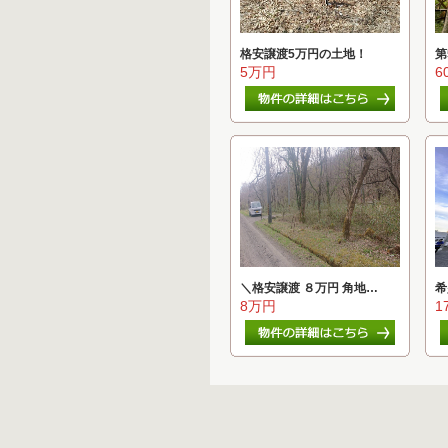
格安譲渡5万円の土地！
第
5万円
6
＼格安譲渡 ８万円 角地…
希
8万円
1