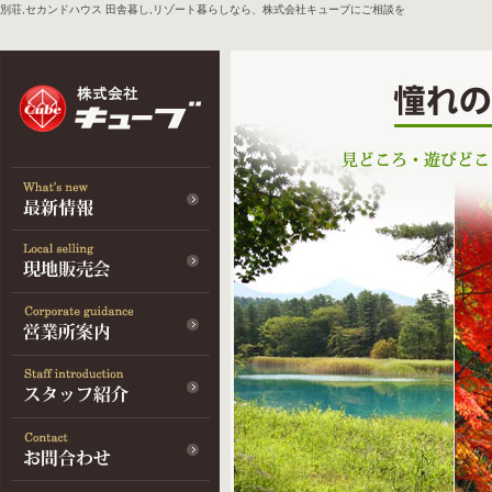
別荘,セカンドハウス 田舎暮し,リゾート暮らしなら、株式会社キューブにご相談を