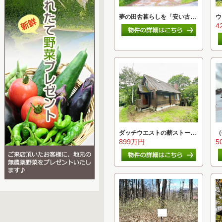
夢の田舎暮らしを「安い古…
ウ
4
ダッチウエストの薪ストー…
（
899万円
5