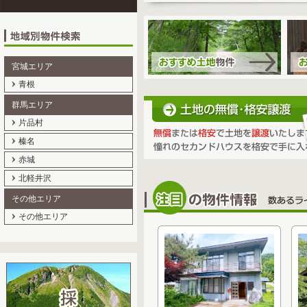
宮城エリア
青根
群馬エリア
片品村
榛名
赤城
北軽井沢
その他エリア
その他エリア