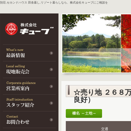
別荘,セカンドハウス 田舎暮し,リゾート暮らしなら、株式会社キューブにご相談を
☆売り地 ２６８
良好）
交通