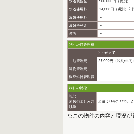
水道負担金
500,000円（税別）
水道使用料
24,000円（税別）年
温泉使用料
－
温泉権利金
－
備考
－
別荘維持管理費
200㎡まで
土地管理費
27,000円（税別/年間
建物管理費
－
温泉維持管理費
－
物件の特徴
地勢
周辺の楽しみ方
道路より平坦地で、道
眺望
※この物件の内容と現況が