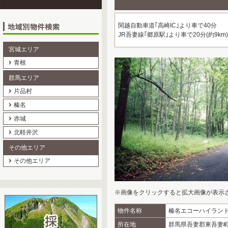
関越自動車道｢高崎IC｣より車で40分
JR吾妻線｢郷原駅｣より車で20分(約9km)
宮城エリア
青根
群馬エリア
片品村
榛名
赤城
北軽井沢
その他エリア
その他エリア
※画像をクリックすると拡大画像が表示
物件名称
榛名エコーハイラン
所在地
群馬県吾妻郡東吾妻町大