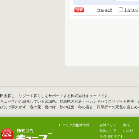
送信確認
上記送信
田舎暮し、リゾート暮らしをサポートする株式会社キューブです。
キューブがご紹介している宮城県、群馬県の別荘・セカンドハウスリゾート物件・
びには事欠かず、春の花・夏の緑・秋の紅葉・冬の雪と、四季折々の景色を楽しめ
エリア別物件情報
| 宮城エリア |
青根
| 群馬エリア |
片品村
|
その他エリア
|