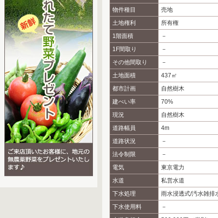
物件種目
売地
土地権利
所有権
1階面積
－
1F間取り
－
その他間取り
－
土地面積
437㎡
都市計画
自然樹木
建ぺい率
70%
現況
自然樹木
道路幅員
4m
道路状況
－
法令制限
－
電気
東京電力
水道
私営水道
下水処理
雨水浸透式/汚水雑排
下水使用料
－