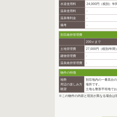
水道使用料
24,000円（税別）年
温泉使用料
-
温泉権利金
-
備考
-
別荘維持管理費
200㎡まで
土地管理費
27,000円（税別/年間
建物管理費
-
温泉維持管理費
-
物件の特徴
地勢
別荘地内の一番高台の
周辺の楽しみ方
場所です。
眺望
土地も整形平坦地でお
※この物件の内容と現況が異なる場合は