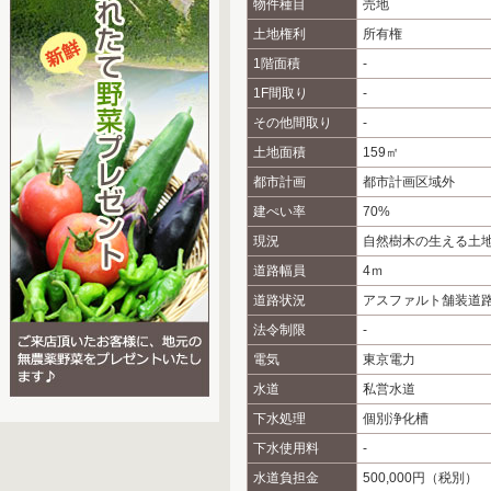
物件種目
売地
土地権利
所有権
1階面積
-
1F間取り
-
その他間取り
-
土地面積
159㎡
都市計画
都市計画区域外
建ぺい率
70%
現況
自然樹木の生える土
道路幅員
4ｍ
道路状況
アスファルト舗装道
法令制限
-
電気
東京電力
水道
私営水道
下水処理
個別浄化槽
下水使用料
-
水道負担金
500,000円（税別）