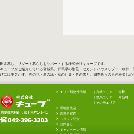
田舎暮し、リゾート暮らしをサポートする株式会社キューブです。
キューブがご紹介している宮城県、群馬県の別荘・セカンドハウスリゾート物件・
びには事欠かず、春の花・夏の緑・秋の紅葉・冬の雪と、四季折々の景色を楽しめ
エリア別物件情報
| 宮城エリア |
青根
| 群馬エリア |
片品村
|
その他エリア
|
現地販売会
営業所案内
スタッフ紹介
お問合せ
キャンペーン情報