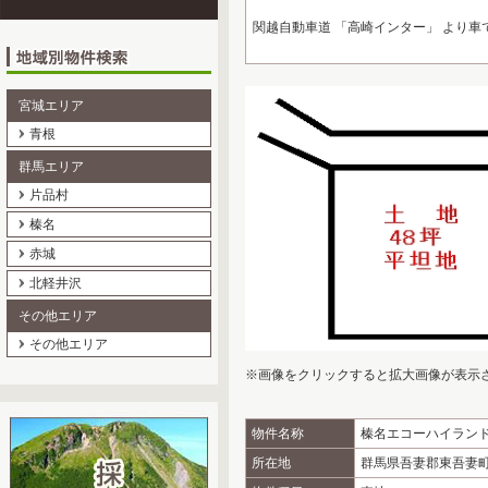
関越自動車道 「高崎インター」 より車で
宮城エリア
青根
群馬エリア
片品村
榛名
赤城
北軽井沢
その他エリア
その他エリア
※画像をクリックすると拡大画像が表示
物件名称
榛名エコーハイラン
所在地
群馬県吾妻郡東吾妻町大