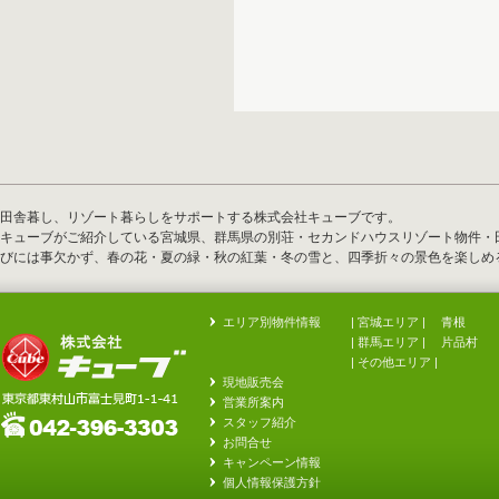
田舎暮し、リゾート暮らしをサポートする株式会社キューブです。
キューブがご紹介している宮城県、群馬県の別荘・セカンドハウスリゾート物件・
びには事欠かず、春の花・夏の緑・秋の紅葉・冬の雪と、四季折々の景色を楽しめ
エリア別物件情報
| 宮城エリア |
青根
| 群馬エリア |
片品村
|
その他エリア
|
現地販売会
営業所案内
スタッフ紹介
お問合せ
キャンペーン情報
個人情報保護方針