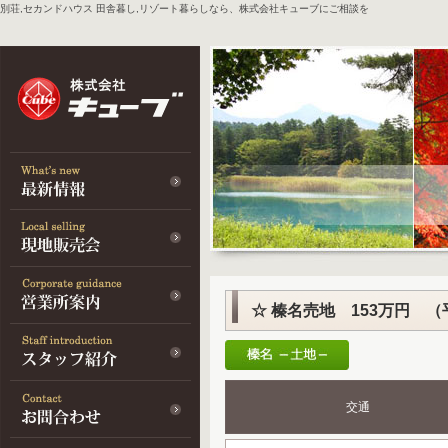
別荘,セカンドハウス 田舎暮し,リゾート暮らしなら、株式会社キューブにご相談を
☆ 榛名売地 153万円 （
交通