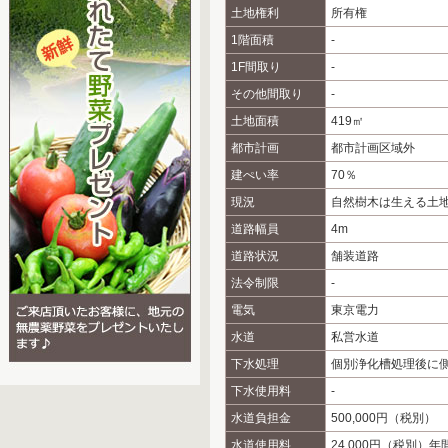
土地権利
所有権
1階面積
-
1F間取り
-
その他間取り
-
土地面積
419㎡
都市計画
都市計画区域外
建ぺい率
70％
現況
自然樹木は生える土
道路幅員
4m
道路状況
舗装道路
法令制限
-
電気
東京電力
水道
私営水道
下水処理
個別浄化槽処理後に
下水使用料
-
水道負担金
500,000円（税別）
水道使用料
24,000円（税別）年