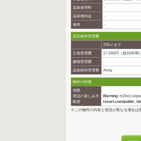
温泉使用料
-
温泉権利金
-
備考
-
別荘維持管理費
200㎡まで
土地管理費
27,000円（税別/年間
建物管理費
-
温泉維持管理費
Array
物件の特徴
地勢
周辺の楽しみ方
Warning
: nl2br() expe
眺望
resort.com/public_h
※この物件の内容と現況が異なる場合は