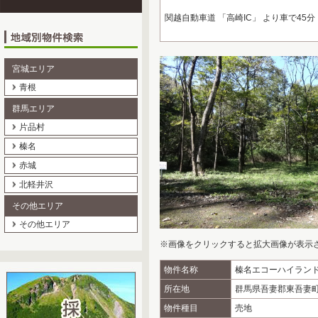
関越自動車道 「高崎IC」 より車で45分
宮城エリア
青根
群馬エリア
片品村
榛名
赤城
北軽井沢
その他エリア
その他エリア
※画像をクリックすると拡大画像が表示
物件名称
榛名エコーハイラン
所在地
群馬県吾妻郡東吾妻町大
物件種目
売地