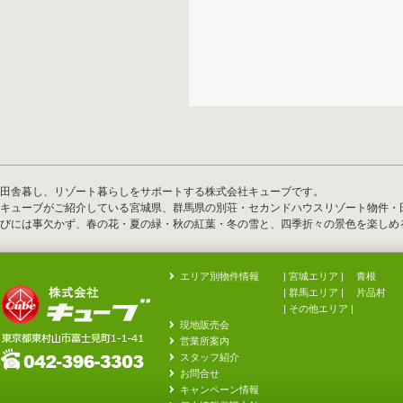
田舎暮し、リゾート暮らしをサポートする株式会社キューブです。
キューブがご紹介している宮城県、群馬県の別荘・セカンドハウスリゾート物件・
びには事欠かず、春の花・夏の緑・秋の紅葉・冬の雪と、四季折々の景色を楽しめ
エリア別物件情報
| 宮城エリア |
青根
| 群馬エリア |
片品村
|
その他エリア
|
現地販売会
営業所案内
スタッフ紹介
お問合せ
キャンペーン情報