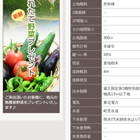
土地権利
所有権
1階面積
－
1F間取り
－
その他間取り
－
土地面積
300㎡
都市計画
非線引
建ぺい率
30%
現況
更地樹木
道路幅員
4m
道路状況
－
蔵王国定第2種特別規
法令制限
物高13ｍ以下他
電気
東北電力
水道
町営水道
下水処理
雨水/汚水雑排水はＵ
下水使用料
－
水道負担金
－