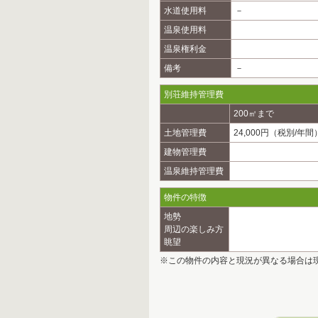
水道使用料
－
温泉使用料
温泉権利金
備考
－
別荘維持管理費
200㎡まで
土地管理費
24,000円（税別/年間
建物管理費
温泉維持管理費
物件の特徴
地勢
周辺の楽しみ方
眺望
※この物件の内容と現況が異なる場合は