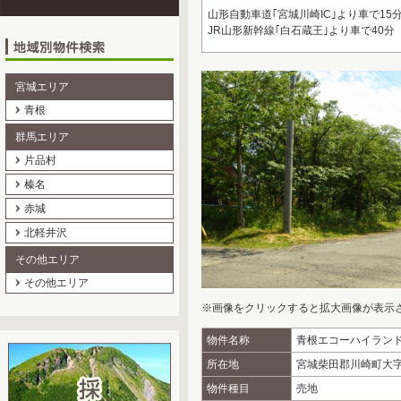
山形自動車道｢宮城川崎IC｣より車で15
JR山形新幹線｢白石蔵王｣より車で40分
宮城エリア
青根
群馬エリア
片品村
榛名
赤城
北軽井沢
その他エリア
その他エリア
※画像をクリックすると拡大画像が表示
物件名称
青根エコーハイラン
所在地
宮城柴田郡川崎町大字
物件種目
売地