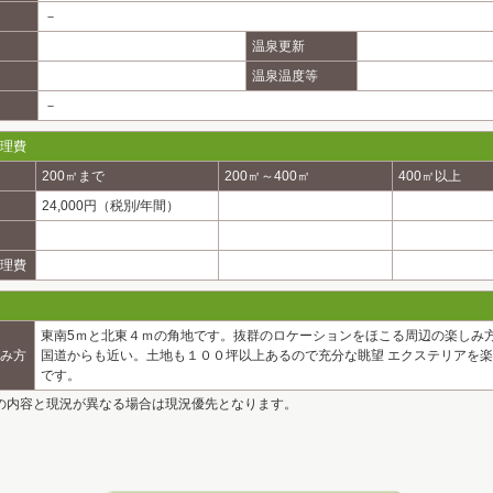
－
温泉更新
温泉温度等
－
理費
200㎡まで
200㎡～400㎡
400㎡以上
24,000円（税別/年間）
理費
東南5ｍと北東４ｍの角地です。抜群のロケーションをほこる周辺の楽しみ方
み方
国道からも近い。土地も１００坪以上あるので充分な眺望 エクステリアを
です。
の内容と現況が異なる場合は現況優先となります。