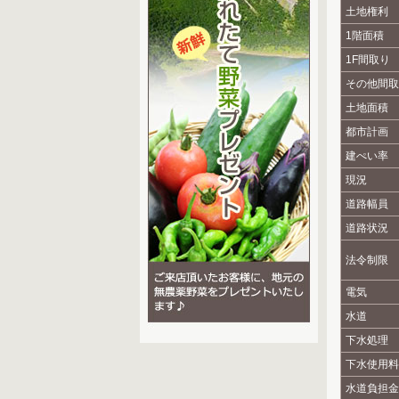
土地権利
1階面積
1F間取り
その他間取
土地面積
都市計画
建ぺい率
現況
道路幅員
道路状況
法令制限
電気
水道
下水処理
下水使用料
水道負担金