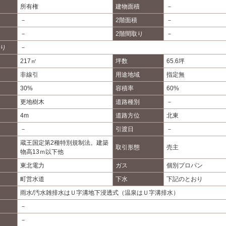
所有権
建物面積
－
－
2階面積
－
－
2階間取り
－
り
－
217㎡
坪数
65.6坪
非線引
用途地域
指定無
30%
容積率
60%
更地樹木
道路種別
－
4m
道路方位
北東
－
引渡日
－
蔵王国定第2種特別規制法。建築
取引形態
売主
物高13ｍ以下他
東北電力
ガス
個別プロパン
町営水道
下水
下記のとおり
雨水/汚水雑排水はＵ字溝地下浸透式（温泉はＵ字溝排水）
－
－