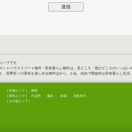
ューブです。
カンドハウスリゾート物件・田舎暮らし物件は、見どころ・遊びどころがいっぱい
と、四季折々の景色を楽しめる物件ばかり。さあ、自由で開放的な田舎暮らし生活
| 宮城エリア |
青根
| 群馬エリア |
片品村
榛名
赤城
北軽井沢
|
その他エリア
|