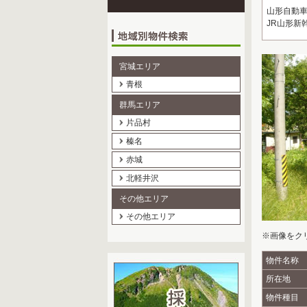
山形自動車
JR山形新
宮城エリア
青根
群馬エリア
片品村
榛名
赤城
北軽井沢
その他エリア
その他エリア
※画像をク
物件名称
所在地
物件種目