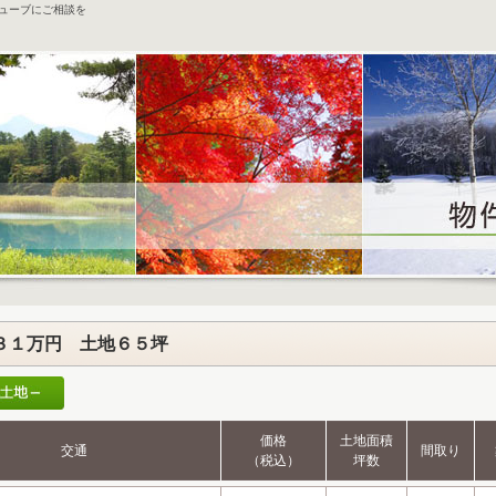
キューブにご相談を
３１万円 土地６５坪
価格
土地面積
交通
間取り
（税込）
坪数