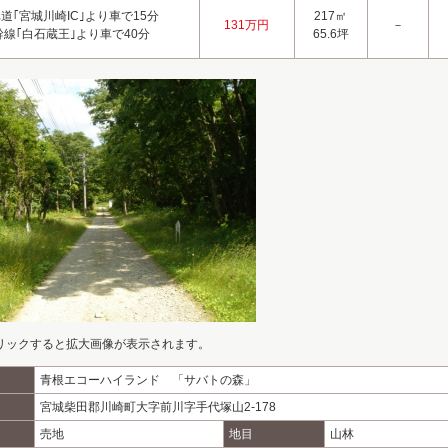
道｢宮城川崎IC｣より車で15分
217㎡
131万円
－
幹線｢白石蔵王｣より車で40分
65.6坪
リックすると拡大画像が表示されます。
青根エコーハイランド 「サバトの森」
宮城柴田郡川崎町大字前川字手代塚山2-178
売地
地目
山林