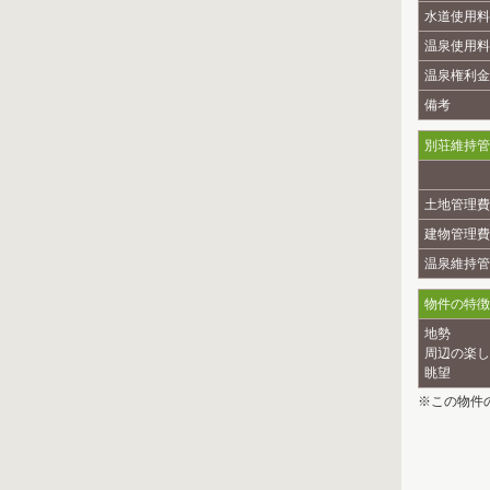
水道使用料
温泉使用料
温泉権利金
備考
別荘維持管
土地管理費
建物管理費
温泉維持管
物件の特徴
地勢
周辺の楽し
眺望
※この物件