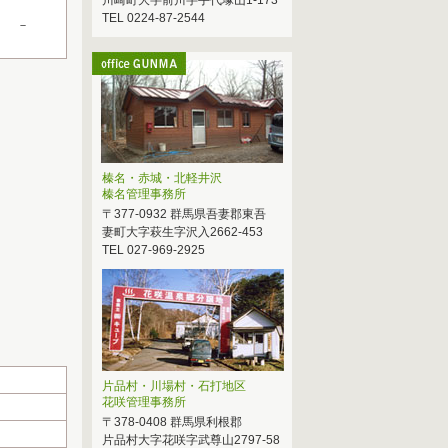
川崎町大字前川字手代塚山1-173
TEL 0224-87-2544
－
榛名・赤城・北軽井沢
榛名管理事務所
〒377-0932 群馬県吾妻郡東吾
妻町大字萩生字沢入2662-453
TEL 027-969-2925
片品村・川場村・石打地区
花咲管理事務所
〒378-0408 群馬県利根郡
片品村大字花咲字武尊山2797-58